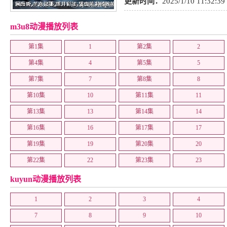
热血
,
机战
,
恐怖
,
艺术
,
搞笑
,
少年
更新时间：
2025/1/10 11:32:39
未来
,
青春
,
动作
,
推理
,
同人
,
歌舞
m3u8动漫播放列表
志
,
爱情
,
惊悚
,
教育
,
奇幻
,
穿越
,
第1集
1
第2集
2
乐
,
LOLI
,
社会
,
百合
,
少年
,
剧情
,
第4集
4
第5集
5
第7集
7
第8集
8
第10集
10
第11集
11
第13集
13
第14集
14
第16集
16
第17集
17
第19集
19
第20集
20
第22集
22
第23集
23
第25集
25
第27集
27
kuyun动漫播放列表
第31集
31
第33集
33
1
2
3
4
第35集
35
第36集
36
7
8
9
10
第38集
38
第39集
39