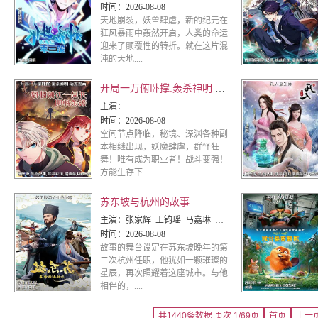
时间：
2026-08-08
天地崩裂，妖兽肆虐，新的纪元在
狂风暴雨中轰然开启，人类的命运
迎来了颠覆性的转折。就在这片混
沌的天地....
开局一万俯卧撑:轰杀神明 动态漫画
主演：
时间：
2026-08-08
空间节点降临，秘境、深渊各种副
本相继出现，妖魔肆虐，群怪狂
舞！唯有成为职业者！战斗变强！
方能生存下....
苏东坡与杭州的故事
主演：
张家辉 王钧瑶 马嘉琳 戈昕宇 李雨泽 王诩 张加麒 苏阳林 司小幽 小五 顾炎 正正 王辅平 董灿
时间：
2026-08-08
故事的舞台设定在苏东坡晚年的第
二次杭州任职，他犹如一颗璀璨的
星辰，再次照耀着这座城市。与他
相伴的，....
共1440条数据 页次:1/69页
首页
上一