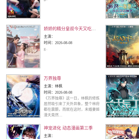
娇娇的精分皇叔今天又吃醋了
主演：
时间：
2026-08-08
g..
万界独尊
主演：
林枫
时间：
2026-08-08
《万界独尊》这一日，林枫的修炼
居然吸引来了天外异象，整个林府
都在震颤，而就在这时，未婚妻姬
漫夭竟然....
神宠进化 动态漫画第三季
主演：