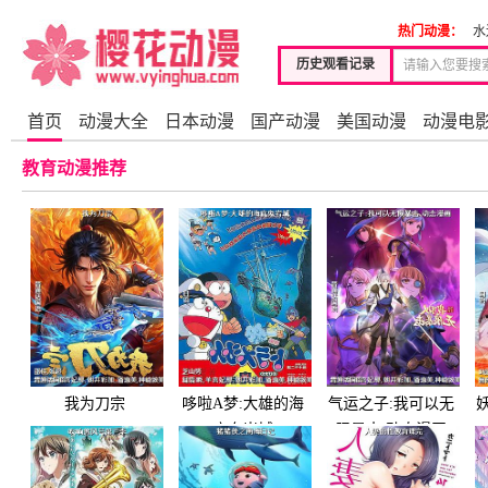
热门动漫：
水
历史观看记录
首页
动漫大全
日本动漫
国产动漫
美国动漫
动漫电
教育动漫推荐
我为刀宗
哆啦A梦:大雄的海
气运之子:我可以无
底鬼岩城
限暴击 动态漫画