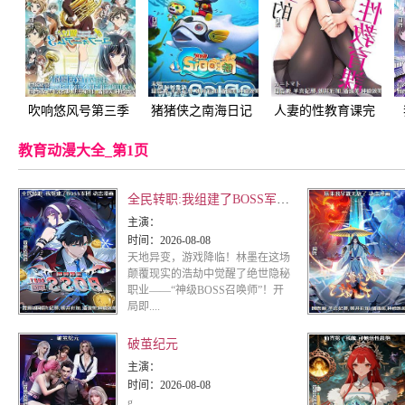
吹响悠风号第三季
猪猪侠之南海日记
人妻的性教育课完
教育动漫大全_第1页
全民转职:我组建了BOSS军团 动态漫画
主演：
时间：
2026-08-08
天地异变，游戏降临！林墨在这场
颠覆现实的浩劫中觉醒了绝世隐秘
职业——“神级BOSS召唤师”！开
局即....
破茧纪元
主演：
时间：
2026-08-08
g..