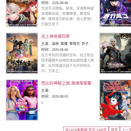
时间：
2026-08-06
空间节点降临，秘境、深渊各种副
本相继出现，妖魔肆虐，群怪狂
舞！唯有成为职业者！战斗变强！
方能生存下....
无上神帝第四季
主演：
溪林 黄骥 季骜杰 忻子约 关帅 钟巍 蘭若镝 张妮 徐翔 Akira明 烈之流星 默伶 鎏金 史克
时间：
2026-08-06
在万年前的浩瀚时空中，仙王牧云
因手握撼天动地的诛仙图而遭人暗
算，化作残魂沉寂于无尽的时光
中。万年之....
芭比的神秘之旅:海滩探案集
主演：
时间：
2026-08-05
g..
共1428条数据 页次:1/68页
首页
上一