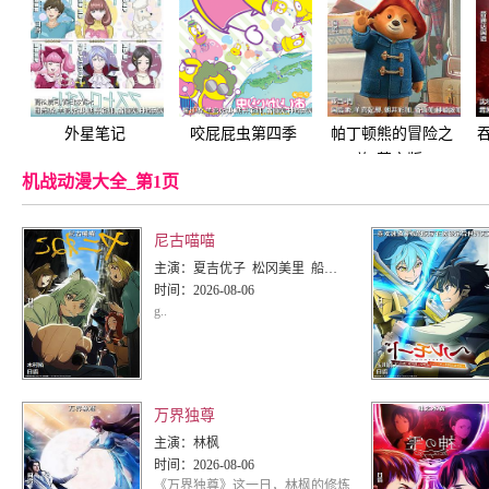
外星笔记
咬屁屁虫第四季
帕丁顿熊的冒险之
旅(英文版)
机战动漫大全_第1页
尼古喵喵
主演：
夏吉优子 松冈美里 船户百合绘 清水彩香 井泽诗织 明智璃子 稻田彻
时间：
2026-08-06
g..
万界独尊
主演：
林枫
时间：
2026-08-06
《万界独尊》这一日，林枫的修炼