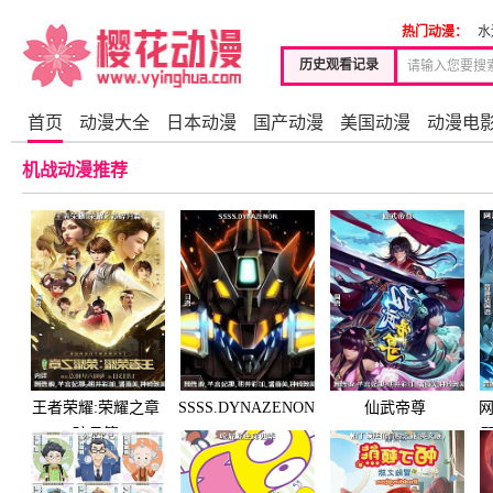
热门动漫：
水
历史观看记录
首页
动漫大全
日本动漫
国产动漫
美国动漫
动漫电
机战动漫推荐
王者荣耀:荣耀之章
SSSS.DYNAZENON
仙武帝尊
网
碎月篇