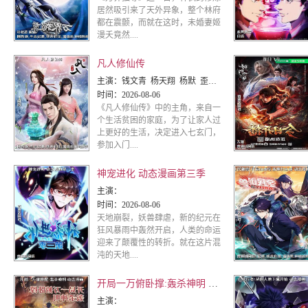
居然吸引来了天外异象，整个林府
都在震颤，而就在这时，未婚妻姬
漫夭竟然....
凡人修仙传
主演：
钱文青 杨天翔 杨默 歪歪 谷江山 乔诗语
时间：
2026-08-06
《凡人修仙传》中的主角，来自一
个生活贫困的家庭，为了让家人过
上更好的生活，决定进入七玄门，
参加入门....
神宠进化 动态漫画第三季
主演：
时间：
2026-08-06
天地崩裂，妖兽肆虐，新的纪元在
狂风暴雨中轰然开启，人类的命运
迎来了颠覆性的转折。就在这片混
沌的天地....
开局一万俯卧撑:轰杀神明 动态漫画
主演：