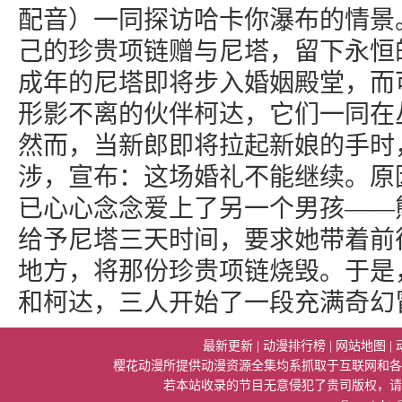
配音）一同探访哈卡你瀑布的情景
己的珍贵项链赠与尼塔，留下永恒
成年的尼塔即将步入婚姻殿堂，而
形影不离的伙伴柯达，它们一同在
然而，当新郎即将拉起新娘的手时
涉，宣布：这场婚礼不能继续。原
已心心念念爱上了另一个男孩——
给予尼塔三天时间，要求她带着前
地方，将那份珍贵项链烧毁。于是
和柯达，三人开始了一段充满奇幻
最新更新
|
动漫排行榜
|
网站地图
|
樱花动漫所提供动漫资源全集均系抓取于互联网和各
若本站收录的节目无意侵犯了贵司版权，请