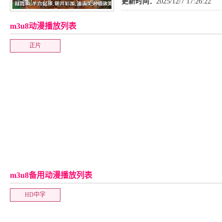
更新时间：
2025/12/7 17:26:22
m3u8动漫播放列表
正片
m3u8备用动漫播放列表
HD中字