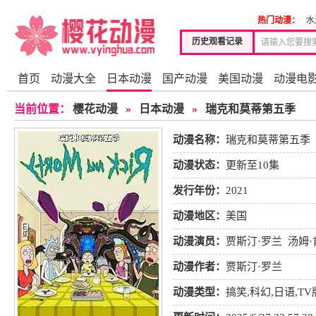
热门动漫：
水
历史观看记录
首页
动漫大全
日本动漫
国产动漫
美国动漫
动漫电
当前位置：
樱花动漫
»
日本动漫
»
瑞克和莫蒂第五季
动漫名称：
瑞克和莫蒂第五季
动漫状态：
更新至10集
发行年份：
2021
动漫地区：
美国
动漫演员：
贾斯汀·罗兰
汤姆·
尔
山姆·尼尔
保罗·吉亚玛提
动漫作者：
贾斯汀·罗兰
动漫类型：
搞笑
,
科幻
,
日语
,
TV