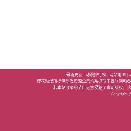
最新更新
|
动漫排行榜
|
网站地图
|
樱花动漫所提供动漫资源全集均系抓取于互联网和各
若本站收录的节目无意侵犯了贵司版权，请
Copyright 