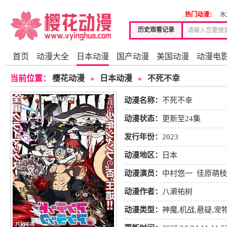
热门动漫：
水
历史观看记录
首页
动漫大全
日本动漫
国产动漫
美国动漫
动漫电
当前位置：
樱花动漫
»
日本动漫
»
不死不幸
动漫名称：
不死不幸
动漫状态：
更新至24集
发行年份：
2023
动漫地区：
日本
动漫演员：
中村悠一
佳原萌枝
山力也
动漫作者：
八濑祐树
动漫类型：
神魔
,
机战
,
悬疑
,
宠