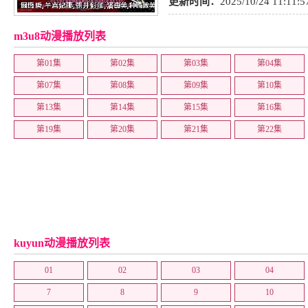
励志
,
同人
,
歌舞
,
少年
,
少年爱
,
格
更新时间：
2025/10/24 11:11:5
玄幻
,
喜剧
,
热血
,
青春
,
战争
,
百合
m3u8动漫播放列表
史
,
少女
,
职场
,
女性向
,
冒险
,
日语
第01集
第02集
第03集
第04集
第07集
第08集
第09集
第10集
第13集
第14集
第15集
第16集
第19集
第20集
第21集
第22集
kuyun动漫播放列表
01
02
03
04
7
8
9
10