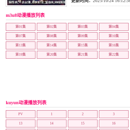
热血
,
TV版
,
奇幻
,
战斗
,
剧情
,
日
更新时间：
2025/10/24 16:12:3
m3u8动漫播放列表
第01集
第02集
第03集
第04集
第07集
第08集
第09集
第10集
第13集
第14集
第15集
第16集
第19集
第20集
第21集
第22集
kuyun动漫播放列表
PV
1
2
3
13
14
15
16