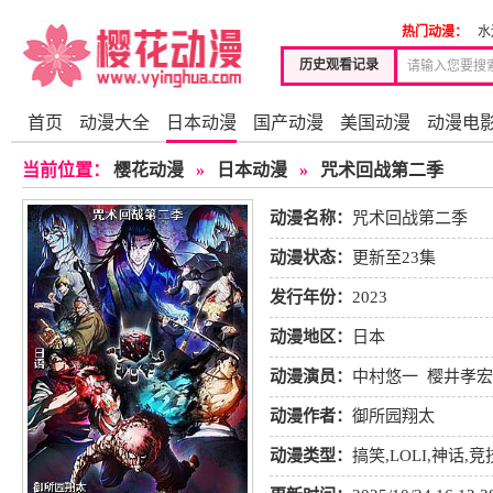
热门动漫：
水
历史观看记录
首页
动漫大全
日本动漫
国产动漫
美国动漫
动漫电
当前位置：
樱花动漫
»
日本动漫
»
咒术回战第二季
动漫名称：
咒术回战第二季
动漫状态：
更新至23集
发行年份：
2023
动漫地区：
日本
动漫演员：
中村悠一
樱井孝宏
动漫作者：
御所园翔太
动漫类型：
搞笑
,
LOLI
,
神话
,
竞