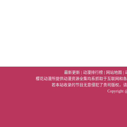
最新更新
|
动漫排行榜
|
网站地图
|
樱花动漫所提供动漫资源全集均系抓取于互联网和各
若本站收录的节目无意侵犯了贵司版权，请
Copyright 