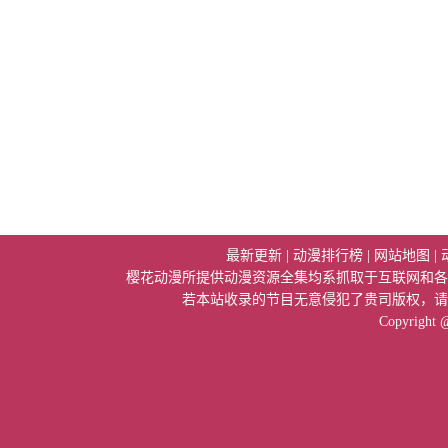
最新更新
|
动漫排行榜
|
网站地图
|
樱花动漫所提供动漫资源全集均系抓取于互联网和各
若本站收录的节目无意侵犯了贵司版权，请
Copyright 