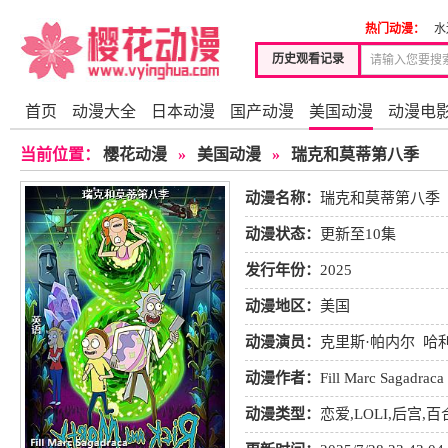
热门动漫：
水
历史观看记录
首页
动漫大全
日本动漫
国产动漫
美国动漫
动漫电
当前位置：
樱花动漫
»
美国动漫
»
瑞克和莫蒂第八季
动漫名称：
瑞克和莫蒂第八季
动漫状态：
更新至10集
发行年份：
2025
动漫地区：
美国
动漫演员：
克里斯·帕内尔
哈
克
伊恩·卡多尼
动漫作者：
Fill Marc Sagadraca
动漫类型：
恋爱
,
LOLI
,
后宫
,
百