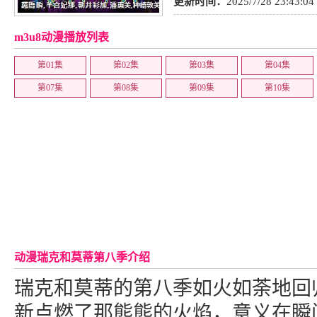
画
,
喜剧
更新时间：
2025/7/28 23:43:04
m3u8动漫播放列表
第01集
第02集
第03集
第04集
第07集
第08集
第09集
第10集
动漫瑞克和莫蒂第八季介绍
瑞克和莫蒂的第八季如火如荼地回
新点燃了那熊熊的火焰，意义在瞬