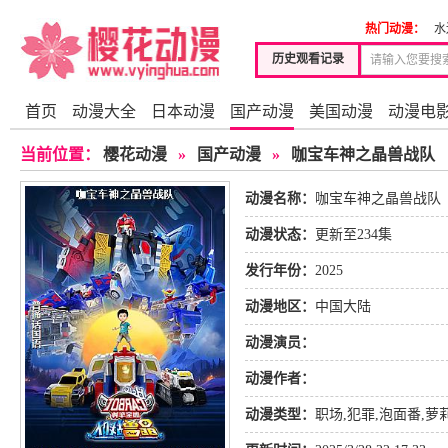
热门动漫：
水
历史观看记录
首页
动漫大全
日本动漫
国产动漫
美国动漫
动漫电
当前位置：
樱花动漫
»
国产动漫
»
咖宝车神之晶兽战队
动漫名称：
咖宝车神之晶兽战队
动漫状态：
更新至234集
发行年份：
2025
动漫地区：
中国大陆
动漫演员：
动漫作者：
动漫类型：
职场
,
犯罪
,
泡面番
,
萝