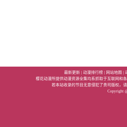
最新更新
|
动漫排行榜
|
网站地图
|
樱花动漫所提供动漫资源全集均系抓取于互联网和各
若本站收录的节目无意侵犯了贵司版权，请
Copyright 