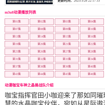
更新时间：
2025/3/28 22:17:33
m3u8动漫播放列表
第01集
第02集
第03集
第04集
第07集
第08集
第09集
第10集
第13集
第14集
第15集
第16集
第19集
第20集
第21集
第22集
第25集
第26集
第27集
第28集
第31集
第32集
第33集
第34集
第37集
第38集
第39集
第40集
第43集
第44集
第45集
第46集
第49集
第50集
第51集
第52集
动漫咖宝车神之晶兽战队介绍
第55集
第56集
第57集
第58集
咖宝指挥官田小咖迎来了那如同璀
第61集
第62集
第63集
第64集
慧的水晶咖宝伙伴，宛如从星际遨
第67集
第68集
第69集
第70集