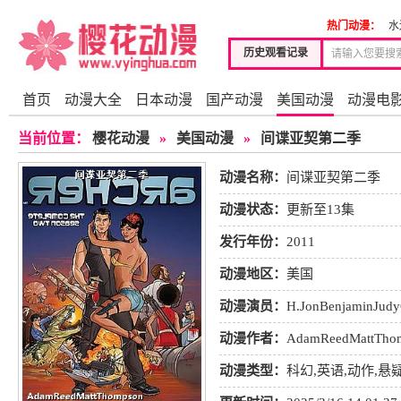
热门动漫：
水
历史观看记录
首页
动漫大全
日本动漫
国产动漫
美国动漫
动漫电
当前位置：
樱花动漫
»
美国动漫
»
间谍亚契第二季
动漫名称：
间谍亚契第二季
动漫状态：
更新至13集
发行年份：
2011
动漫地区：
美国
动漫演员：
H.JonBenjaminJud
动漫作者：
AdamReedMattTho
动漫类型：
科幻
,
英语
,
动作
,
悬