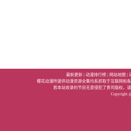
最新更新
|
动漫排行榜
|
网站地图
|
樱花动漫所提供动漫资源全集均系抓取于互联网和各
若本站收录的节目无意侵犯了贵司版权，请
Copyright 