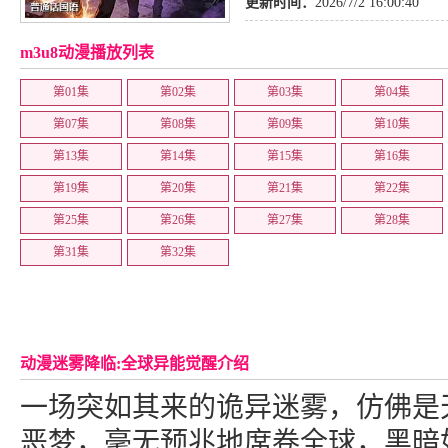
更新时间：
2026/7/2 16:00:40
m3u8动漫播放列表
第01集
第02集
第03集
第04集
第07集
第08集
第09集
第10集
第13集
第14集
第15集
第16集
第19集
第20集
第21集
第22集
第25集
第26集
第27集
第28集
第31集
第32集
动漫迷雾降临:全球异能觉醒介绍
一场突如其来的诡异迷雾，仿佛是
恶梦，毫无预兆地席卷全球，黑暗