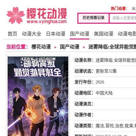
热门动漫：
水
历史观看记录
首页
动漫大全
日本动漫
国产动漫
美国动漫
动漫电
当前位置：
樱花动漫
»
国产动漫
»
迷雾降临:全球异能觉
动漫名称：
迷雾降临:全球异能觉
动漫状态：
更新至32集
发行年份：
2026
动漫地区：
中国大陆
动漫演员：
动漫作者：
动漫类型：
魔法
,
冒险
,
治愈
,
耽美
,