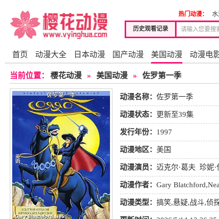
热门动漫：
水
历史观看记录
首页
动漫大全
日本动漫
国产动漫
美国动漫
动漫电
当前位置：
樱花动漫
»
美国动漫
»
佐罗第一季
动漫名称：
佐罗第一季
动漫状态：
更新至39集
发行年份：
1997
动漫地区：
美国
动漫演员：
迈克尔·葛夫
珍妮
特·弗雷利
弗雷德·沃尔夫
爱德
动漫作者：
Gary Blatchford,Nea
动漫类型：
搞笑
,
悬疑
,
战斗
,
侦