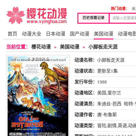
热门动漫：
水
历史观看记录
首页
动漫大全
日本动漫
国产动漫
美国动漫
动漫电
当前位置：
樱花动漫
»
美国动漫
»
小脚板走天涯
动漫名称：
小脚板走天涯
动漫状态：
更新至1集
发行年份：
1988
动漫地区：
美国,爱尔兰
动漫演员：
朱迪丝·芭西
帕特·
费
比尔·厄尔文
博克伯恩斯
动漫作者：
唐·布鲁斯
动漫类型：
冒险
,
剧情
,
英语
,
动